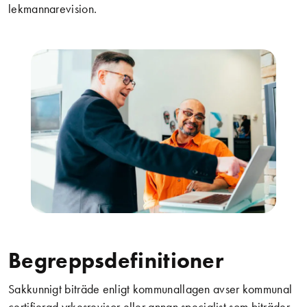
lekmannarevision.
Begreppsdefinitioner
Sakkunnigt biträde enligt kommunallagen avser kommunal
certifierad yrkesrevisor eller annan specialist som biträder