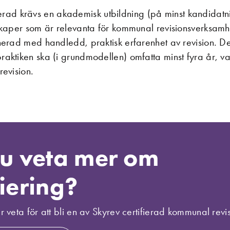
ifierad krävs en akademisk utbildning (på minst kandidatn
kaper som är relevanta för kommunal revisionsverksamh
erad med handledd, praktisk erfarenhet av revision. D
ktiken ska (i grundmodellen) omfatta minst fyra år, var
evision.
du veta mer om
fiering?
r veta för att bli en av Skyrev certifierad kommunal revis