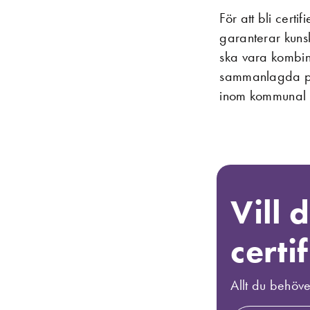
För att bli cert
garanterar kuns
ska vara kombin
sammanlagda pra
inom kommunal r
Vill 
certi
Allt du behöve