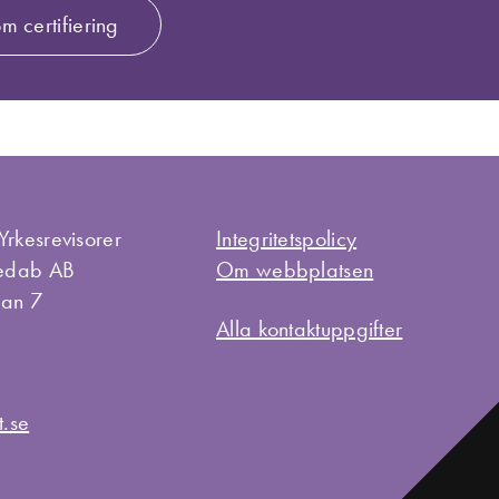
m certifiering
Yrkesrevisorer
Integritetspolicy
Sedab AB
Om webbplatsen
lan 7
Alla kontaktuppgifter
t.se