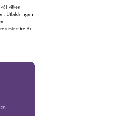
ivå) vilken
et. Utbildningen
en
av minst tre år
or.